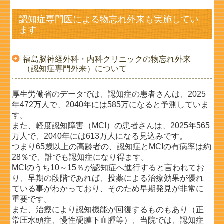
認知症専門医による物忘れ外来も実施してい
ます
福島脳神経外科・内科クリニックの物忘れ外来
（認知症専門外来）について
厚生労働省のデータでは、認知症の患者さんは、2025
年472万人で、2040年には585万になると予測していま
す。
また、軽度認知障害（MCI）の患者さんは、2025年565
万人で、2040年には613万人になる見込みです。
つまり65歳以上の高齢者の、認知症とMCIの有病率は約
28％で、誰でも認知症になり得ます。
MCIのうち10～15％が認知症へ進行すると言われてお
り、早期の段階であれば、投薬による治療効果が優れ
ている事が
わかっており、そのため早期発見が非常に
重要です。
また、治療により認知機能が回復するものもあり（正
常圧水頭症、慢性硬膜下血腫等）、当院では、認知症