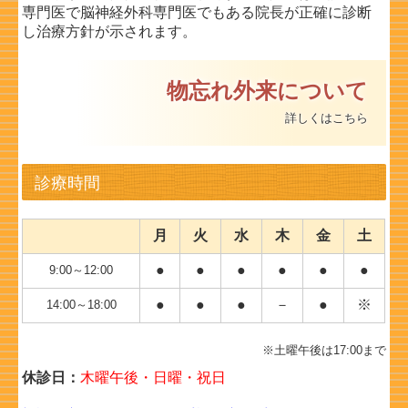
専門医で
脳神経外科専門医でもある院長が正確に診断
し治療方針が示されます。
物忘れ外来について
詳しくはこちら
診療時間
月
火
水
木
金
土
●
●
●
●
●
●
9:00～12:00
●
●
●
－
●
※
14:00～18:00
※土曜午後は17:00まで
休診日：
木曜午後・日曜・祝日