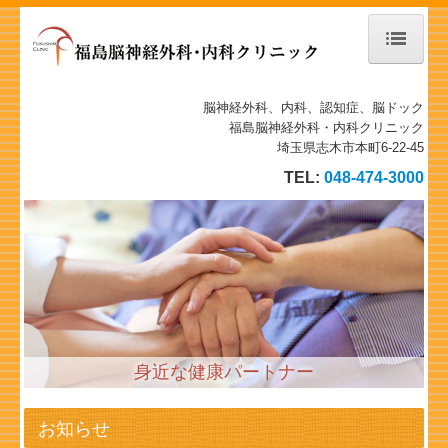
ホーム
脳神経外科、内科、認知症、脳ドック
福島脳神経外科・内科クリニック
当院について
埼玉県志木市本町6-22-45
TEL:
048-474-3000
診療案内
物忘れ外来
施設、設備など
地図、交通案内
身近な健康パートナー
個人情報保護方針
施設基準
お知らせ